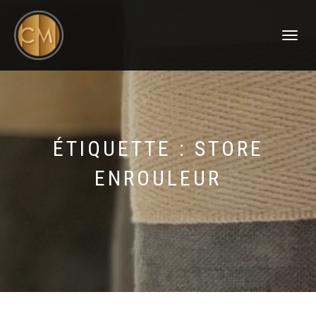
DÉPLIER
LA
NAVIGATI
ÉTIQUETTE :
STORE
ENROULEUR