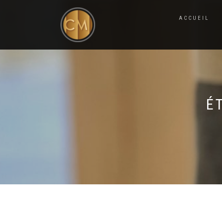
ACCUEIL
É