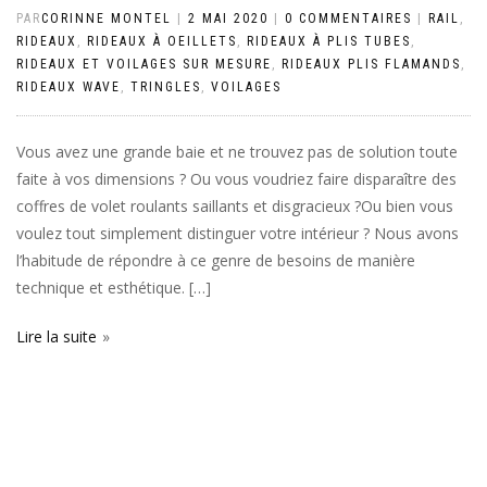
PAR
CORINNE MONTEL
|
2 MAI 2020
|
0 COMMENTAIRES
|
RAIL
,
RIDEAUX
,
RIDEAUX À OEILLETS
,
RIDEAUX À PLIS TUBES
,
RIDEAUX ET VOILAGES SUR MESURE
,
RIDEAUX PLIS FLAMANDS
,
RIDEAUX WAVE
,
TRINGLES
,
VOILAGES
Vous avez une grande baie et ne trouvez pas de solution toute
faite à vos dimensions ? Ou vous voudriez faire disparaître des
coffres de volet roulants saillants et disgracieux ?Ou bien vous
voulez tout simplement distinguer votre intérieur ? Nous avons
l’habitude de répondre à ce genre de besoins de manière
technique et esthétique. […]
Lire la suite